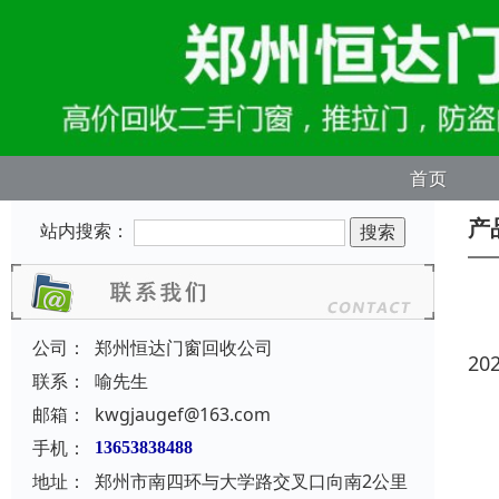
首页
产
站内搜索：
公司：
郑州恒达门窗回收公司
20
联系：
喻先生
邮箱：
kwgjaugef@163.com
手机：
13653838488
地址：
郑州市南四环与大学路交叉口向南2公里