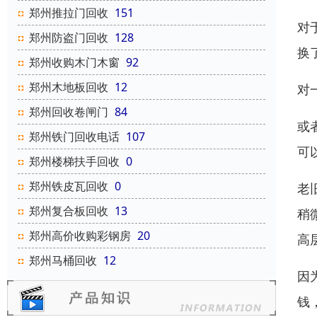
郑州推拉门回收
151
对
郑州防盗门回收
128
换
郑州收购木门木窗
92
郑州木地板回收
12
对
郑州回收卷闸门
84
或
郑州铁门回收电话
107
可
郑州楼梯扶手回收
0
郑州铁皮瓦回收
0
老
郑州复合板回收
13
稍
郑州高价收购彩钢房
20
高
郑州马桶回收
12
因
钱