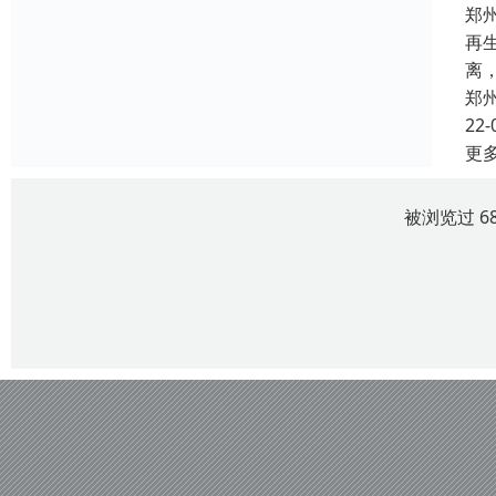
郑
再
离
郑
22-
更
被浏览过 6