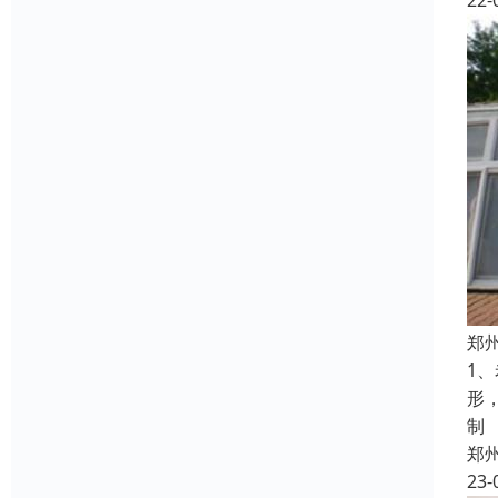
22-
郑
1
形
制
郑
23-