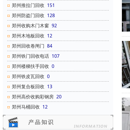
郑州推拉门回收
151
郑州防盗门回收
128
郑州收购木门木窗
92
郑州木地板回收
12
郑州回收卷闸门
84
郑州铁门回收电话
107
郑州楼梯扶手回收
0
郑州铁皮瓦回收
0
郑州复合板回收
13
郑州高价收购彩钢房
20
郑州马桶回收
12