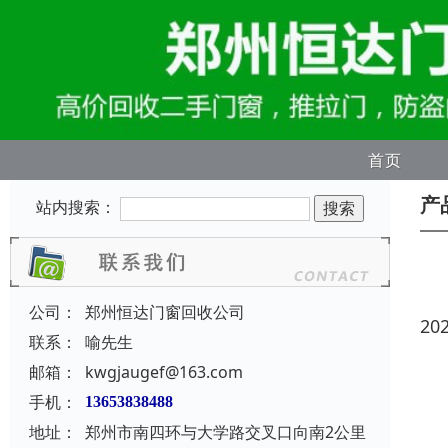
首页
产
站内搜索：
公司：
郑州恒达门窗回收公司
20
联系：
喻先生
邮箱：
kwgjaugef@163.com
手机：
13653838488
地址：
郑州市南四环与大学路交叉口向南2公里