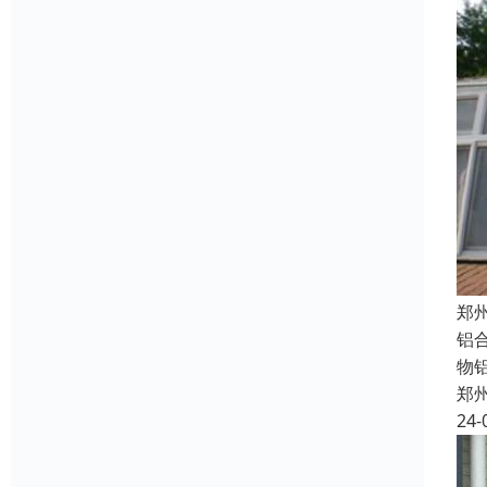
郑
铝
物
郑
24-