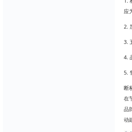
1
应
2
3
4
5
断
在
品
动