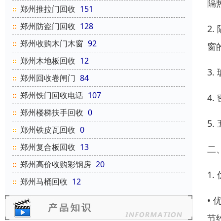
隔
郑州推拉门回收
151
郑州防盗门回收
128
2
郑州收购木门木窗
92
窗
郑州木地板回收
12
3
郑州回收卷闸门
84
郑州铁门回收电话
107
4
郑州楼梯扶手回收
0
5
郑州铁皮瓦回收
0
郑州复合板回收
13
二
郑州高价收购彩钢房
20
1.
郑州马桶回收
12
•
节