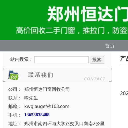
首页
产
站内搜索：
公司：
郑州恒达门窗回收公司
20
联系：
喻先生
邮箱：
kwgjaugef@163.com
手机：
13653838488
地址：
郑州市南四环与大学路交叉口向南2公里