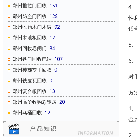
郑州推拉门回收
151
4
郑州防盗门回收
128
性
郑州收购木门木窗
92
适
郑州木地板回收
12
5
郑州回收卷闸门
84
郑州铁门回收电话
107
6
郑州楼梯扶手回收
0
对
郑州铁皮瓦回收
0
郑州复合板回收
13
方
郑州高价收购彩钢房
20
1
郑州马桶回收
12
金
2