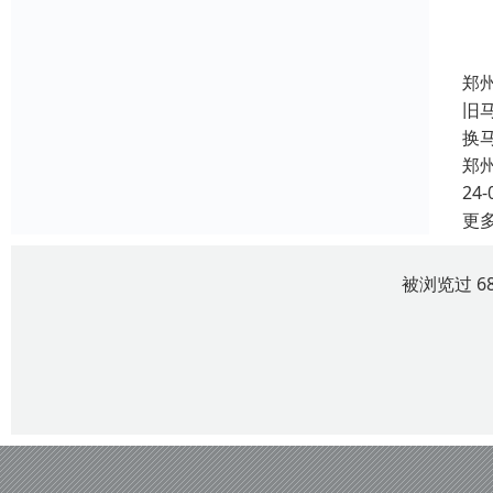
郑
旧
换
郑
24-
更
被浏览过 6