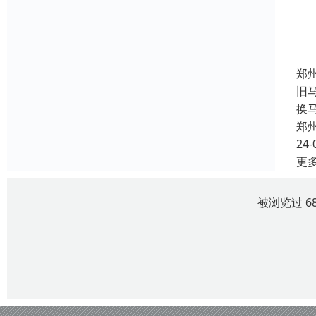
郑
旧
换
郑
24-
更
被浏览过 6