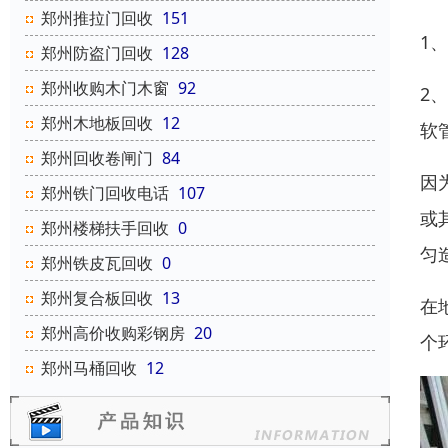
郑州推拉门回收
151
1
郑州防盗门回收
128
郑州收购木门木窗
92
2
郑州木地板回收
12
软
郑州回收卷闸门
84
因
郑州铁门回收电话
107
或
郑州楼梯扶手回收
0
匀
郑州铁皮瓦回收
0
郑州复合板回收
13
在
郑州高价收购彩钢房
20
个
郑州马桶回收
12