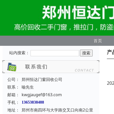
首页
产
站内搜索：
公司：
郑州恒达门窗回收公司
20
联系：
喻先生
邮箱：
kwgjaugef@163.com
手机：
13653838488
地址：
郑州市南四环与大学路交叉口向南2公里