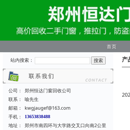
首页
产
站内搜索：
公司：
郑州恒达门窗回收公司
20
联系：
喻先生
邮箱：
kwgjaugef@163.com
手机：
13653838488
地址：
郑州市南四环与大学路交叉口向南2公里