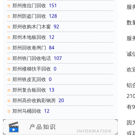
郑州推拉门回收
151
服
郑州防盗门回收
128
数
郑州收购木门木窗
92
郑州木地板回收
12
服
郑州回收卷闸门
84
诚
郑州铁门回收电话
107
郑州楼梯扶手回收
0
欢
郑州铁皮瓦回收
0
铝
郑州复合板回收
13
2
郑州高价收购彩钢房
20
有9
郑州马桶回收
12
因
或