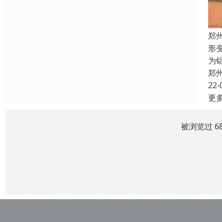
郑
形
为
郑
22-
更
被浏览过 6