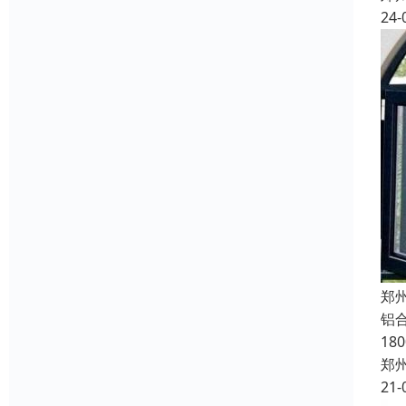
24-
郑
铝合
18
郑
21-