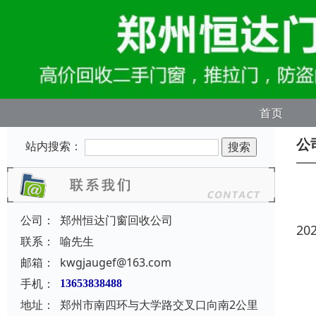
首页
公
站内搜索：
公司：
郑州恒达门窗回收公司
20
联系：
喻先生
邮箱：
kwgjaugef@163.com
手机：
13653838488
地址：
郑州市南四环与大学路交叉口向南2公里