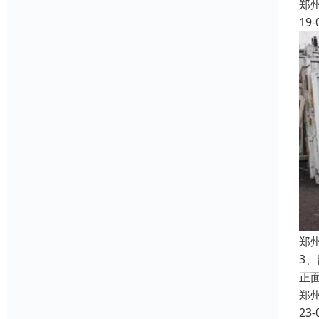
郑
19-
郑
3
正
郑
23-