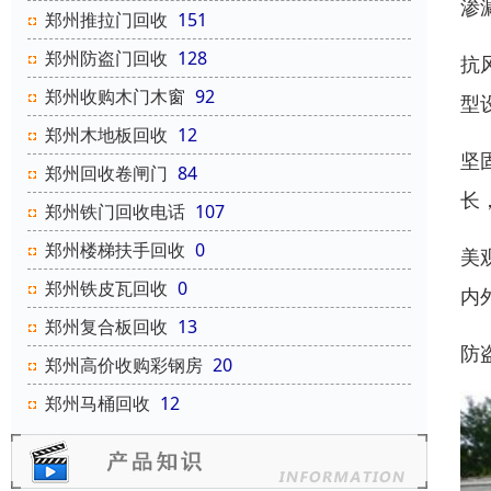
渗
郑州推拉门回收
151
郑州防盗门回收
128
抗
郑州收购木门木窗
92
型
郑州木地板回收
12
坚
郑州回收卷闸门
84
长
郑州铁门回收电话
107
郑州楼梯扶手回收
0
美
郑州铁皮瓦回收
0
内
郑州复合板回收
13
防
郑州高价收购彩钢房
20
郑州马桶回收
12