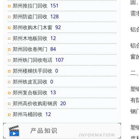
固
郑州推拉门回收
151
需
郑州防盗门回收
128
郑州收购木门木窗
92
铝
郑州木地板回收
12
铝
郑州回收卷闸门
84
窗
郑州铁门回收电话
107
郑州楼梯扶手回收
0
二
郑州铁皮瓦回收
0
塑
郑州复合板回收
13
有
郑州高价收购彩钢房
20
钢
郑州马桶回收
12
塑
度