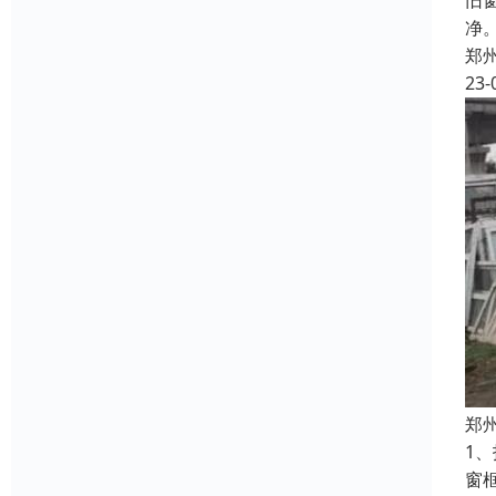
旧
净
郑
23-
郑
1
窗