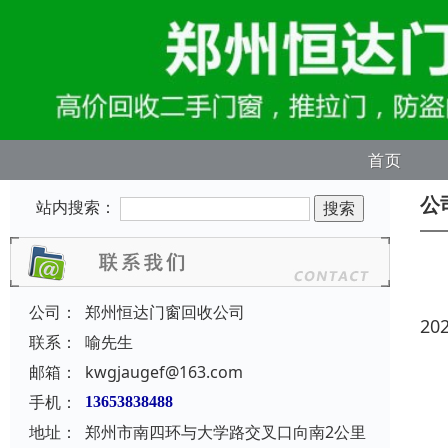
首页
公
站内搜索：
公司：
郑州恒达门窗回收公司
20
联系：
喻先生
邮箱：
kwgjaugef@163.com
手机：
13653838488
地址：
郑州市南四环与大学路交叉口向南2公里