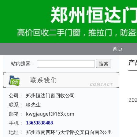
首页
产
站内搜索：
公司：
郑州恒达门窗回收公司
20
联系：
喻先生
邮箱：
kwgjaugef@163.com
手机：
13653838488
地址：
郑州市南四环与大学路交叉口向南2公里