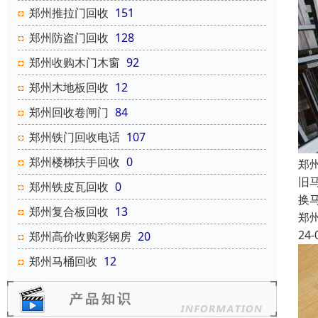
郑州推拉门回收
151
郑州防盗门回收
128
郑州收购木门木窗
92
郑州木地板回收
12
郑州回收卷闸门
84
郑州铁门回收电话
107
郑州楼梯扶手回收
0
郑
旧
郑州铁皮瓦回收
0
换
郑州复合板回收
13
郑
24-
郑州高价收购彩钢房
20
郑州马桶回收
12