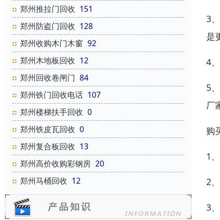
郑州推拉门回收
151
3
郑州防盗门回收
128
是
郑州收购木门木窗
92
郑州木地板回收
12
4
郑州回收卷闸门
84
5
郑州铁门回收电话
107
厂
郑州楼梯扶手回收
0
郑州铁皮瓦回收
0
购
郑州复合板回收
13
1
郑州高价收购彩钢房
20
郑州马桶回收
12
2
3