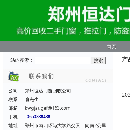
首页
产
站内搜索：
公司：
郑州恒达门窗回收公司
20
联系：
喻先生
邮箱：
kwgjaugef@163.com
手机：
13653838488
地址：
郑州市南四环与大学路交叉口向南2公里