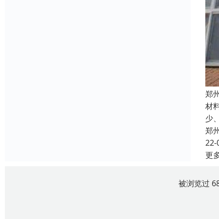
郑
材
少
郑
22-
更
被浏览过 6