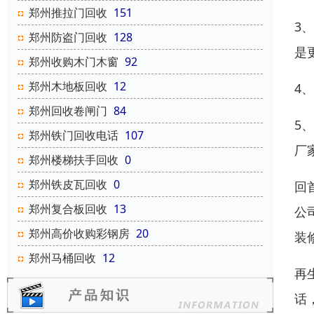
郑州推拉门回收
151
3
郑州防盗门回收
128
是
郑州收购木门木窗
92
郑州木地板回收
12
4
郑州回收卷闸门
84
5
郑州铁门回收电话
107
厂
郑州楼梯扶手回收
0
郑州铁皮瓦回收
0
回
郑州复合板回收
13
公
郑州高价收购彩钢房
20
装
郑州马桶回收
12
再
话