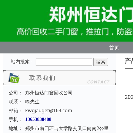
首页
产
站内搜索：
公司：
郑州恒达门窗回收公司
20
联系：
喻先生
邮箱：
kwgjaugef@163.com
手机：
13653838488
地址：
郑州市南四环与大学路交叉口向南2公里